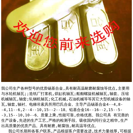
我公司生产各种型号的优质锡基合金,具有耐高温耐磨耐腐蚀等优点,主要用
与水轮机轴瓦;;造纸厂打浆机,烘缸机轴瓦;船舶螺旋机械轴瓦,轴套。压缩
机械轴瓦,轴套;轧钢机轴瓦;化工机械,石油机械等等其它大型机械设备的轴
瓦,轴套,轴衬。电梯吊索具所用巴氏合金。主导产品锡基合金4--4,8-
-4,11--6,2--4--10,15--2--18。铅基合金16--16--2,15--5-
-3,15--10,10--6。质量上乘,性能可靠,价格优惠。我公司具 有完善的
生产设备,先进的生产工艺,严格的检测手段。吸收国内同行业之精华,生产
出高质量的优质产品。具有耐磨,耐腐蚀,耐高温等优点。

   我公司长期和各客户联系,产品根据客户需要改进,技术力量雄厚,可根据